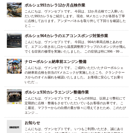
ポルシェ993カレラ12か月点検作業
こんにちは、ヴァンセプトです。 今回は、12か月点検でご入庫いた
だいた993カレラをご紹介します。 現在、Mメカニックが各部を丁寧
に点検しております。アンダーパネルを取り外して下回りを確認した
とこ ...
ポルシェ964カレラのエアコンスポンジ対策作業
こんにちは、ヴァンセプトです。 今回は、964の車両点検とあわせ
て、エアコン吹き出し口から温度調整用フラップのスポンジ片が飛ん
でくる症状の修理を実施いたしました。 この症状は特に996・99 ...
ナローポルシェ納車前エンジン整備
こんにちは、ヴァンセプトです。 ご成約いただいたナローポルシェ
の納車前点検を担当のYメカニックが実施したところ、クランクケー
スからのオイル漏れを確認いたしました。 お客様に安心してお乗り
いただ ...
ポルシェ930カレラエンジン整備作業
こんにちは、ヴァンセプトです。 こちらの930は、以前より弊社にて
定期的に点検・整備をさせていただいているお客様のお車です。 こ
こ最近、マフラーからの白煙の量が徐々に増えてきたため、このたび
エンジ ...
お知らせ
こんにちは、ヴァンセプトです。 いつもご利用いただき、誠にあり