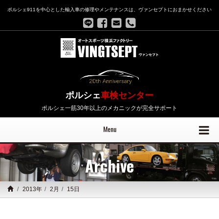
ポルシェ911を中心とした輸入車の修理やメンテナンスは、ヴァンセプトにおまかせください
ポルシェ
車検センター
ポルシェ一筋30年以上のメカニックが完全サポート
Menu
Archive
2013年
2月
15日