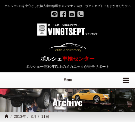
ポルシェ911を中心とした輸入車の修理やメンテナンスは、ヴァンセプトにおまかせください
ポルシェ
車検センター
ポルシェ一筋30年以上のメカニックが完全サポート
Menu
Archive
2013年
3月
11日