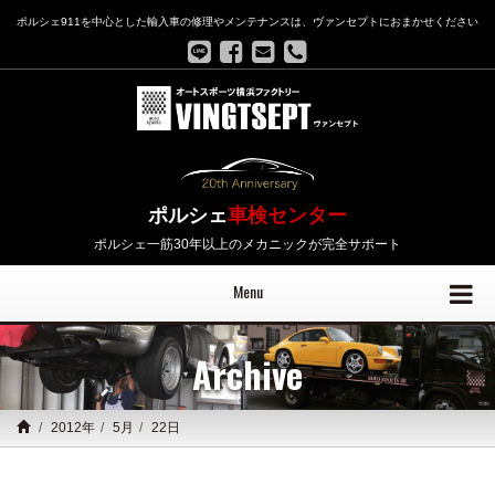
ポルシェ911を中心とした輸入車の修理やメンテナンスは、ヴァンセプトにおまかせください
ポルシェ
車検センター
ポルシェ一筋30年以上のメカニックが完全サポート
Menu
Archive
2012年
5月
22日