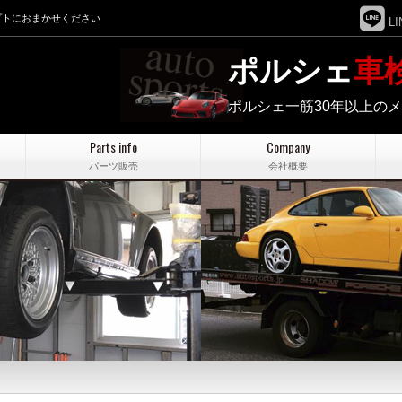
プトにおまかせください
LI
ポルシェ
車
ポルシェ一筋30年以上の
Parts info
Company
パーツ販売
会社概要