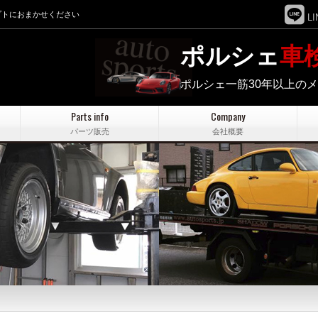
プトにおまかせください
LI
ポルシェ
車
ポルシェ一筋30年以上の
Parts info
Company
パーツ販売
会社概要