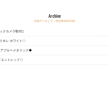
Archive
日別アーカイブ：2013年05月13日
 バックカメラ取付□
 カブリオレ ホワイト◇
 アクアブルーメタリック◆
S オリエントレッド◇