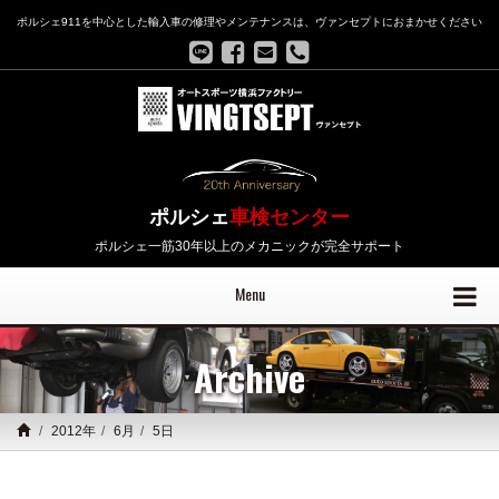
ポルシェ911を中心とした輸入車の修理やメンテナンスは、ヴァンセプトにおまかせください
ポルシェ
車検センター
ポルシェ一筋30年以上のメカニックが完全サポート
Menu
Archive
2012年
6月
5日