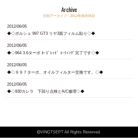
Archive
日別アーカイブ：2012年06月05日
2012/06/05
◆◇ポルシェ 997 GT3 リヤ3面フィルム貼り◇◆
2012/06/05
◆◇964 3.6ターボ ｶｰｽﾞﾚｯﾄﾞ ｺｰﾃｨﾝｸﾞ完了です◇◆
2012/06/05
◆◇９９７ターボ、オイルフィルター交換です。◇◆
2012/06/05
◆◇930カレラ 下回り点検とA/C修理◇◆
VINGTSEPT All Rights Reserved.