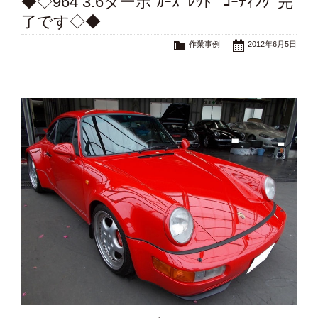
◆◇964 3.6ターボ ｶｰｽﾞﾚｯﾄﾞ ｺｰﾃｨﾝｸﾞ完
了です◇◆
作業事例
2012年6月5日