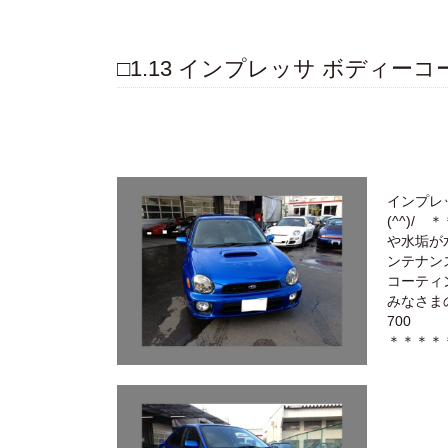
□1.13 インプレッサ ボディ
インプレ
(^^)
や水垢が
ンテナ
コーテ
みなさ
7
＊＊＊＊