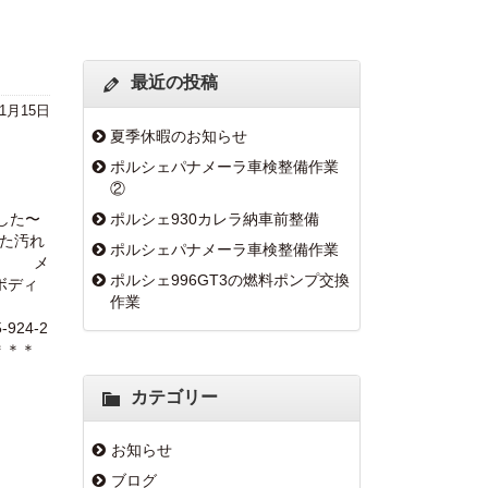
最近の投稿
年1月15日
夏季休暇のお知らせ
ポルシェパナメーラ車検整備作業
②
ポルシェ930カレラ納車前整備
した〜
いた汚れ
ポルシェパナメーラ車検整備作業
す！ メ
ポルシェ996GT3の燃料ポンプ交換
ボディ
作業
か？
4-2
＊＊＊
カテゴリー
お知らせ
ブログ