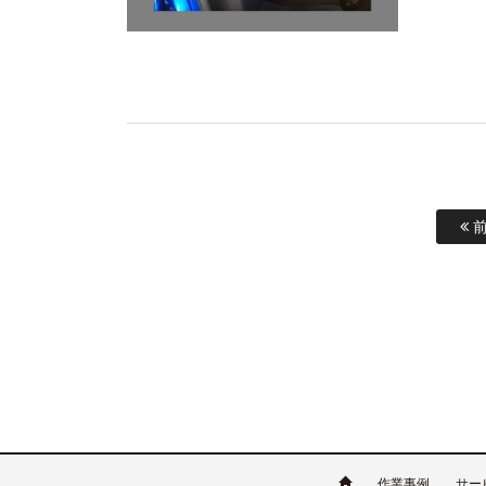
前
作業事例
サー