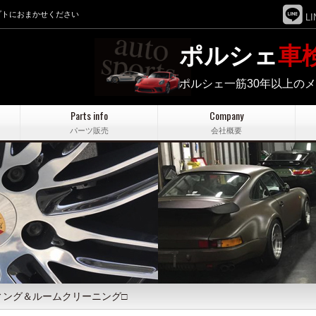
プトにおまかせください
LI
ポルシェ
車
ポルシェ一筋30年以上の
Parts info
Company
パーツ販売
会社概要
ティング＆ルームクリーニング□