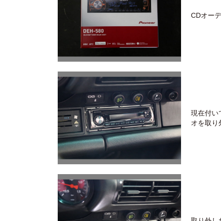
CDオー
現在付い
オを取り
取り外し