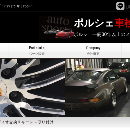
プトにおまかせください
LI
ポルシェ
車
ポルシェ一筋30年以上の
Parts info
Company
パーツ販売
会社概要
ーディオ交換＆キーレス取り付け□