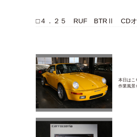
□４．２５ RUF BTRⅡ C
本日はこ
作業風景