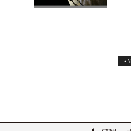
前
作業事例
サー