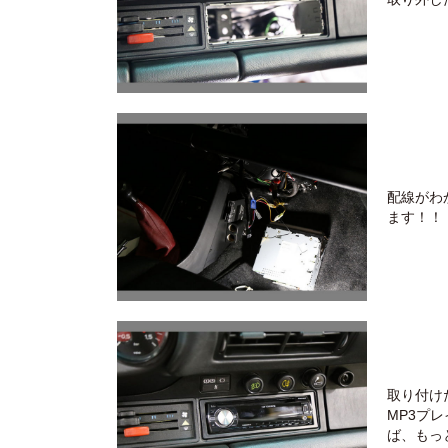
配線がわ
ます！！
取り付け
MP3プ
ば、もっ