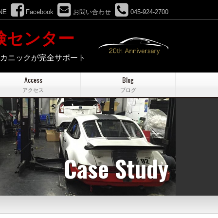
NE
Facebook
お問い合わせ
045-924-2700
検センター
メカニックが完全サポート
Access
Blog
アクセス
ブログ
Case Study