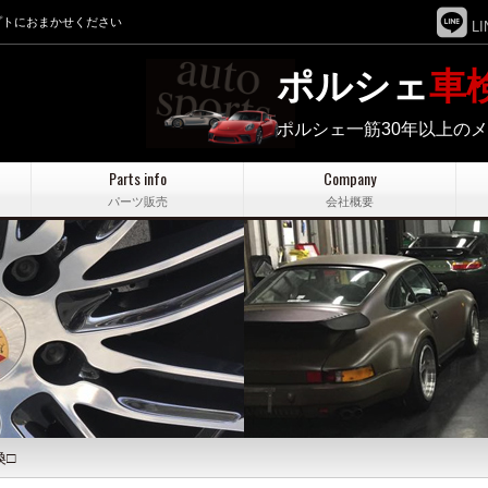
プトにおまかせください
LI
ポルシェ
車
ポルシェ一筋30年以上の
Parts info
Company
パーツ販売
会社概要
換□