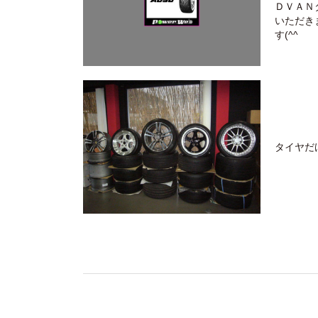
ＤＶＡＮ
いただき
す(^^ゞ
タイヤだ