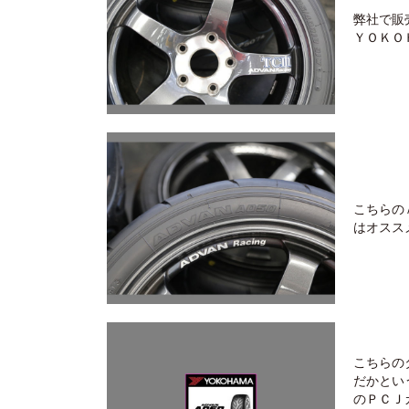
弊社で販
ＹＯＫＯ
こちらの
はオスス
こちらの
だかとい
のＰＣＪ