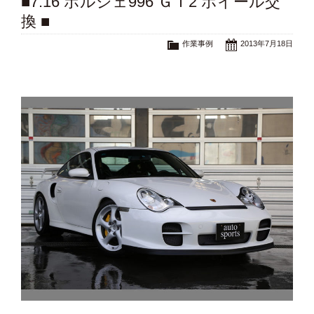
■7.16 ポルシェ996 ＧＴ2 ホイール交
換 ■
作業事例
2013年7月18日