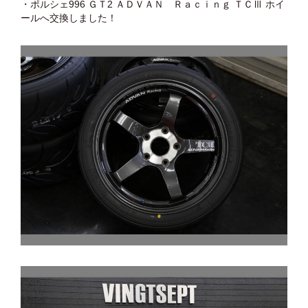
・ポルシェ996 ＧＴ2 ＡＤＶＡＮ Ｒａｃｉｎｇ ＴＣⅢ ホイ
ールへ交換しました！