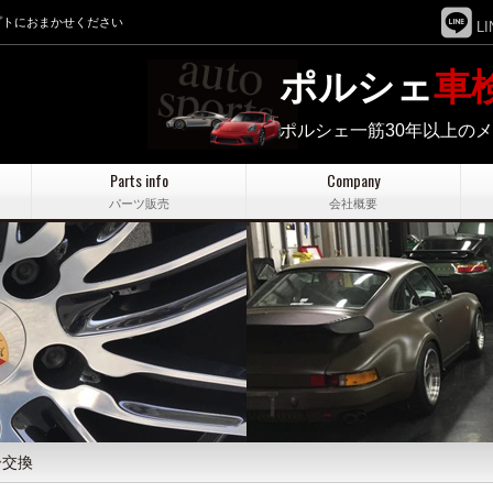
プトにおまかせください
LI
ポルシェ
車
ポルシェ一筋30年以上の
Parts info
Company
パーツ販売
会社概要
ー交換