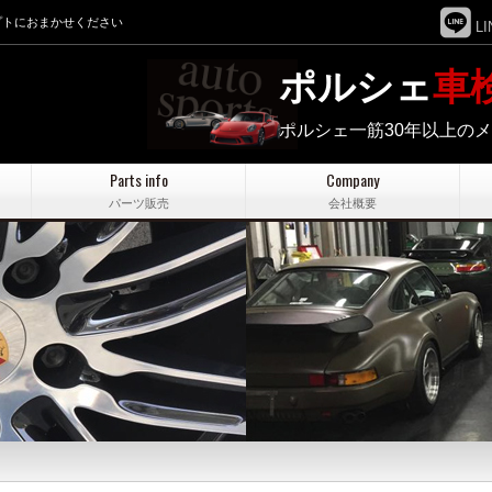
プトにおまかせください
LI
ポルシェ
車
ポルシェ一筋30年以上の
Parts info
Company
パーツ販売
会社概要