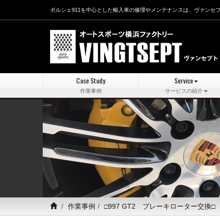
ポルシェ911を中心とした輸入車の修理やメンテナンスは、ヴァンセ
Case Study
Service
作業事例
サービスの紹介
作業事例
□997 GT2 ブレーキローター交換□