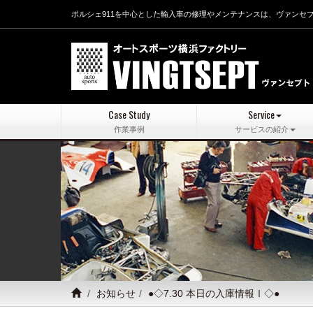
ポルシェ911を中心とした輸入車の修理やメンテナンスは、ヴァンセ
Case Study
Service
作業事例
サービスの紹介
お知らせ
●◇7.30 本日の入庫情報Ⅰ◇●