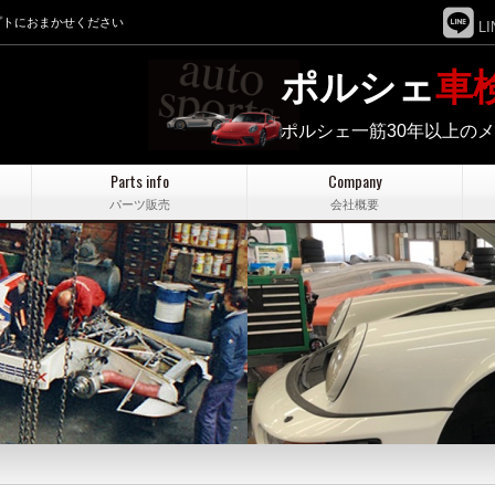
プトにおまかせください
LI
ポルシェ
車
ポルシェ一筋30年以上の
Parts info
Company
パーツ販売
会社概要