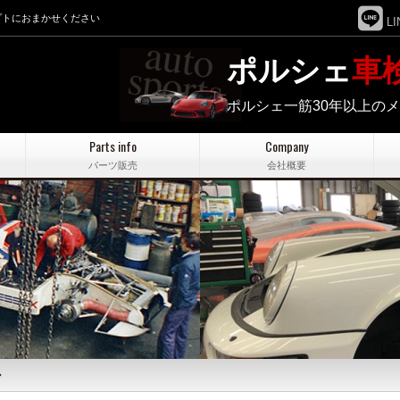
プトにおまかせください
LI
ポルシェ
車
ポルシェ一筋30年以上の
Parts info
Company
パーツ販売
会社概要
◆