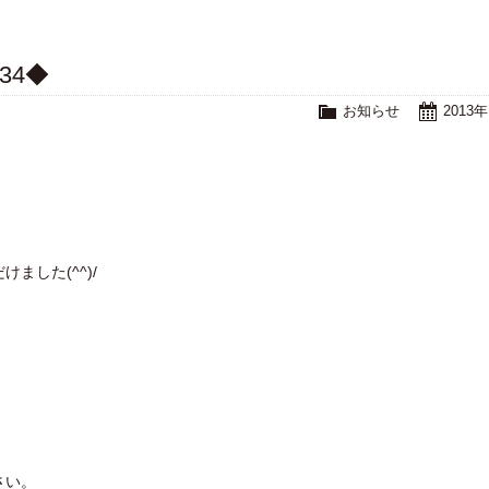
34◆
お知らせ
2013
！
した(^^)/
さい。