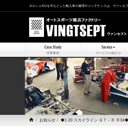
ポルシェ911を中心とした輸入車の修理やメンテナンスは、ヴァンセ
Case Study
Service
作業事例
サービスの紹介
お知らせ
◆1.20 スカイライン ＧＴ－Ｒ Ｒ34