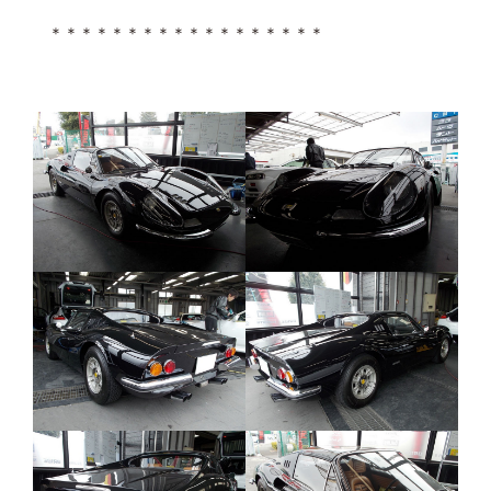
＊＊＊＊＊＊＊＊＊＊＊＊＊＊＊＊＊＊