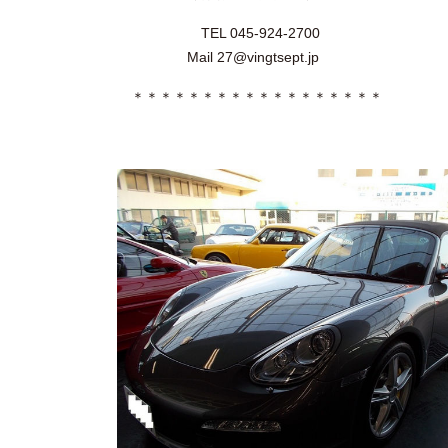
TEL 045-924-2700
Mail 27@vingtsept.jp
＊＊＊＊＊＊＊＊＊＊＊＊＊＊＊＊＊＊