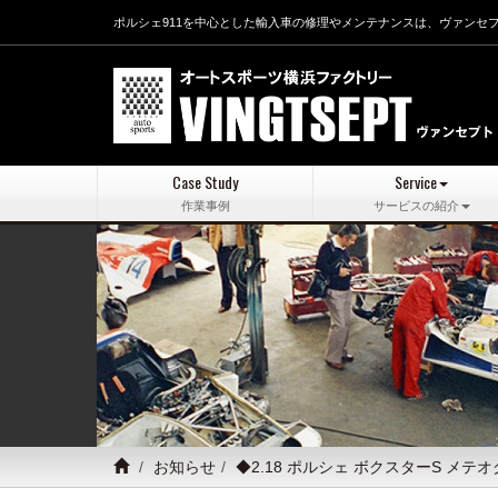
ポルシェ911を中心とした輸入車の修理やメンテナンスは、ヴァンセ
Case Study
Service
作業事例
サービスの紹介
お知らせ
◆2.18 ポルシェ ボクスターS メテ