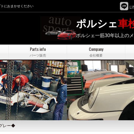
プトにおまかせください
LI
ポルシェ
車
ポルシェ一筋30年以上の
Parts info
Company
パーツ販売
会社概要
オグレー◆