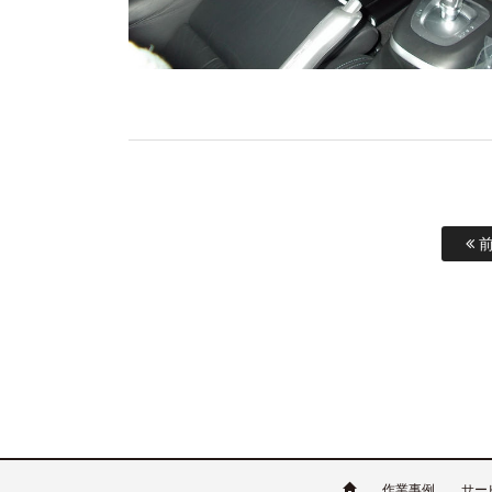
前
作業事例
サー