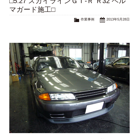
□5.27 スカイラインＧＴ-Ｒ Ｒ32 ペル
マガード施工□
作業事例
2013年5月28日