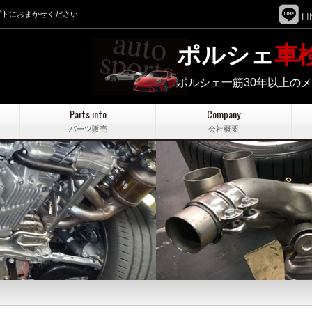
プトにおまかせください
LI
ポルシェ
車
ポルシェ一筋30年以上の
Parts info
Company
パーツ販売
会社概要