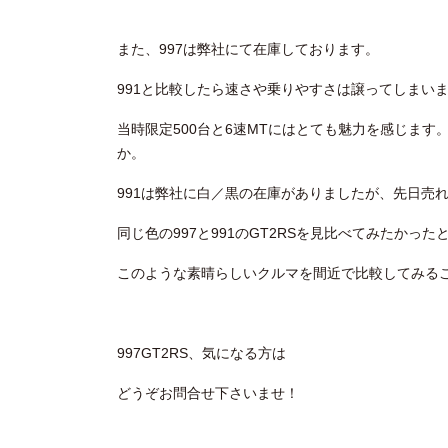
また、997は弊社にて在庫しております。
991と比較したら速さや乗りやすさは譲ってしまい
当時限定500台と6速MTにはとても魅力を感じま
か。
991は弊社に白／黒の在庫がありましたが、先日売
同じ色の997と991のGT2RSを見比べてみたかっ
このような素晴らしいクルマを間近で比較してみる
997GT2RS、気になる方は
どうぞお問合せ下さいませ！